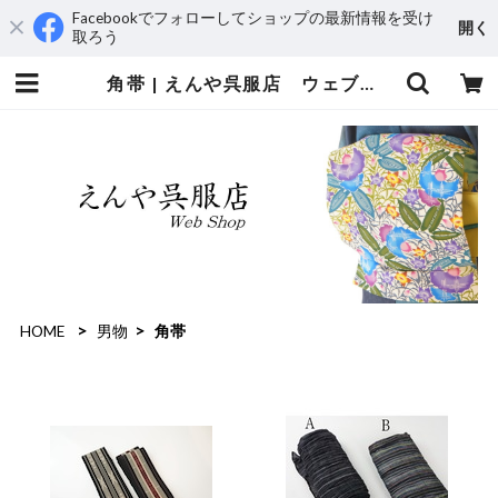
Facebookでフォローしてショップの最新情報を受け
開く
取ろう
角帯 | えんや呉服店 ウェブショップ
HOME
男物
角帯