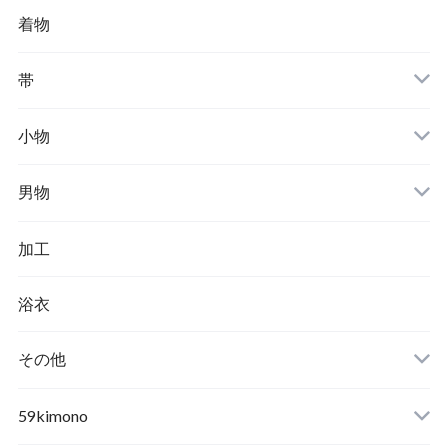
着物
帯
小物
男物
加工
浴衣
その他
59kimono