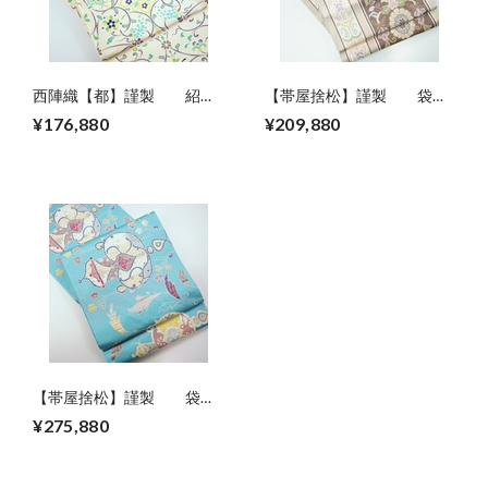
西陣織【都】謹製 紹巴
【帯屋捨松】謹製 袋
袋帯
帯 モハメッド献上紋
¥176,880
¥209,880
【帯屋捨松】謹製 袋
帯 西域壁画紋
¥275,880