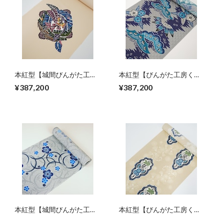
本紅型【城間びんがた工
本紅型【びんがた工房くん
房】城間栄順作 芭蕉の葉
や】宜保 聡作 稲妻松竹
¥387,200
¥387,200
梅 六通柄
本紅型【城間びんがた工
本紅型【びんがた工房くん
房】城間栄順作 梅につゆ
や】宜保 聡作 サガリバ