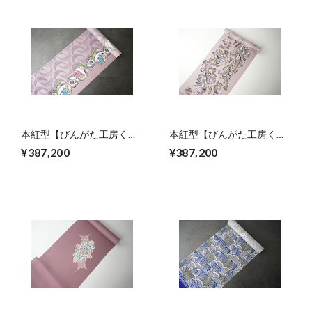
本紅型【びんがた工房くん
本紅型【びんがた工房くん
や】宜保 聡作 月と月桃
や】宜保 聡作 龍瑞雲宝珠
¥387,200
¥387,200