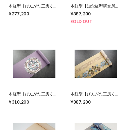
本紅型【びんがた工房くん
本紅型【知念紅型研究所】
や】宜保 聡作 ブーゲンビ
知念冬馬作 青海波に帆船
¥277,200
¥387,200
リア
SOLD OUT
本紅型【びんがた工房くん
本紅型【びんがた工房くん
や】宜保 聡作 雲龍模様
や】宜保 聡作 火龍果文様
¥310,200
¥387,200
（ドラゴンフルーツ）