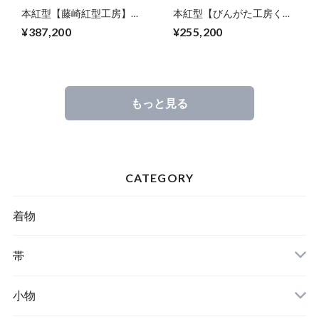
本紅型【藤崎紅型工房】藤
本紅型【びんがた工房くん
崎 眞作 松竹梅
や】宜保 聡作 オオゴチョ
¥387,200
¥255,200
ウとオオゴマダラ
もっと見る
CATEGORY
着物
帯
小物