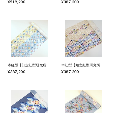
¥519,200
¥387,200
草 青色紅型(藍型)
ナ 六通柄
本紅型【知念紅型研究所】
本紅型【知念紅型研究所】
知念冬馬作 七宝に花柄
知念冬馬作 【さぎそう
¥387,200
¥387,200
柄】