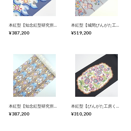
本紅型【知念紅型研究所】
本紅型【城間びんがた工
知念冬馬作 【向扇と華
房】城間栄順作 流水に花
¥387,200
¥519,200
紋】
籠草花
本紅型【知念紅型研究所】
本紅型【びんがた工房くん
知念冬馬作 シーサーとノ
や】宜保 聡作 花鳥図紋様
¥387,200
¥310,200
グチゲラ