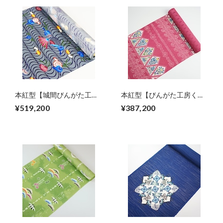
本紅型【城間びんがた工
本紅型【びんがた工房くん
房】城間栄順作 波に貝
や】宜保 聡作 琉球古典焼
¥519,200
¥387,200
文様