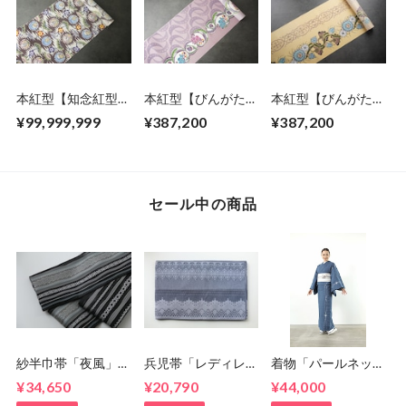
本紅型【知念紅型研
本紅型【びんがた工
本紅型【びんがた工
究所】知念冬馬作
房くんや】宜保 聡
房くんや】宜保 聡
¥99,999,999
¥387,200
¥387,200
松竹梅鶴亀に稲妻
作 月と月桃
作 火龍果文様（ド
ラゴンフルーツ）
セール中の商品
紗半巾帯「夜風」
兵児帯「レディレー
着物「パールネック
5-9kimono2024
ス」 5-
スレス」 5-
¥34,650
¥20,790
¥44,000
9kimono2024
9kimono2024