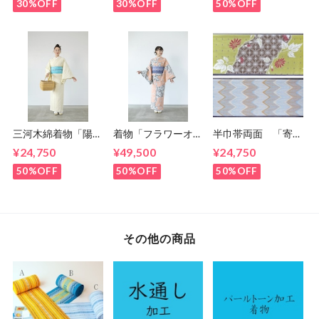
30%OFF
30%OFF
50%OFF
三河木綿着物「陽
着物「フラワーオン
半巾帯両面 「寄り
光」 5-
シルエット」 5-
添って」「ジグザグ
¥24,750
¥49,500
¥24,750
9kimono2024
9kimono2024
ミルフィーユ」
59kimono
50%OFF
50%OFF
50%OFF
その他の商品