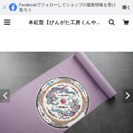
Facebookでフォローしてショップの最新情報を受け
開く
取ろう
本紅型【びんがた工房くんや】宜保 聡作 雲龍模様 | えんや呉服店 ウェブショップ