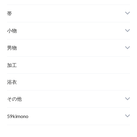
帯
小物
男物
加工
浴衣
その他
59kimono