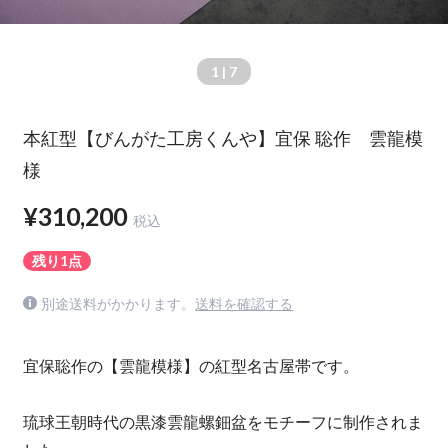
1
| 7
本紅型【びんがた工房くんや】宜保 聡作 雲龍模
様
¥310,200
税込
残り1点
別途送料がかかります。
送料を確認する
宜保聡作の【雲龍模様】の紅型名古屋帯です。
琉球王朝時代の黒漆雲龍螺鈿盆をモチーフに制作されま