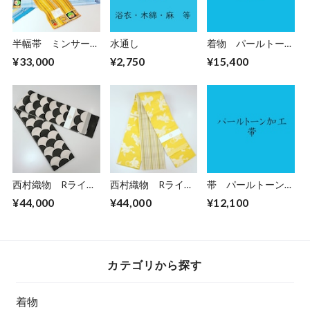
半幅帯 ミンサー花
水通し
着物 パールトーン
織
加工
¥33,000
¥2,750
¥15,400
西村織物 Rライ
西村織物 Rライ
帯 パールトーン加
ン 小袋帯 鯉鱗
ン 小袋帯
工
¥44,000
¥44,000
¥12,100
Cupido
カテゴリから探す
着物