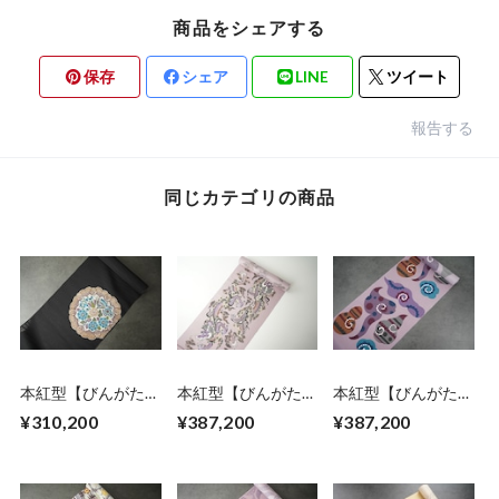
商品をシェアする
保存
シェア
LINE
ツイート
報告する
同じカテゴリの商品
本紅型【びんがた工
本紅型【びんがた工
本紅型【びんがた工
房くんや】宜保 聡
房くんや】宜保 聡
房くんや】宜保 聡
¥310,200
¥387,200
¥387,200
作 レース花丸紋
作 龍瑞雲宝珠
作 雲