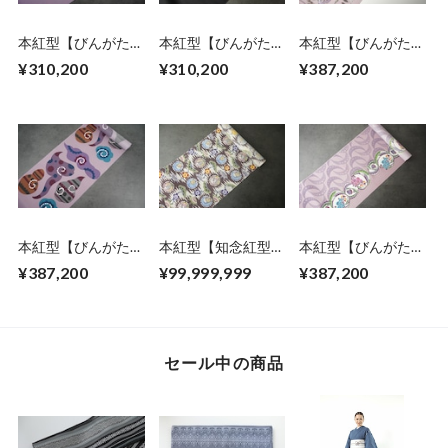
本紅型【びんがた工
本紅型【びんがた工
本紅型【びんがた工
房くんや】宜保 聡
房くんや】宜保 聡
房くんや】宜保 聡
¥310,200
¥310,200
¥387,200
作 雲龍模様
作 レース花丸紋
作 龍瑞雲宝珠
本紅型【びんがた工
本紅型【知念紅型研
本紅型【びんがた工
房くんや】宜保 聡
究所】知念冬馬作
房くんや】宜保 聡
¥387,200
¥99,999,999
¥387,200
作 雲
松竹梅鶴亀に稲妻
作 月と月桃
セール中の商品