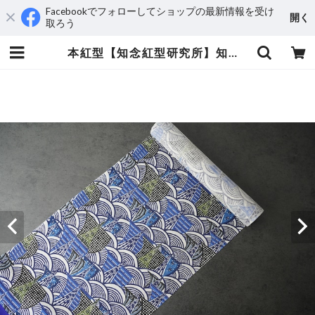
Facebookでフォローしてショップの最新情報を受け
開く
取ろう
本紅型【知念紅型研究所】知念冬馬作 青海波に帆船 | えんや呉服店 ウェブショップ