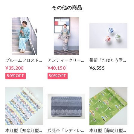
その他の商品
ブルームフロスト
アンティークリース
帯留「たゆたう季節
（グリーン） 5-
（ライトブルー）
の香り」
¥35,200
¥40,150
¥6,555
9kimono 2023
5-9kimono 2023
50%OFF
50%OFF
本紅型【知念紅型研
兵児帯「レディレー
本紅型【藤崎紅型工