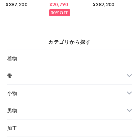
究所】知念冬馬作
ス」 5-
房】藤崎 眞作 松
¥387,200
¥20,790
¥387,200
ふくら雀と凛
9kimono2024
竹梅
30%OFF
カテゴリから探す
着物
帯
小物
男物
加工