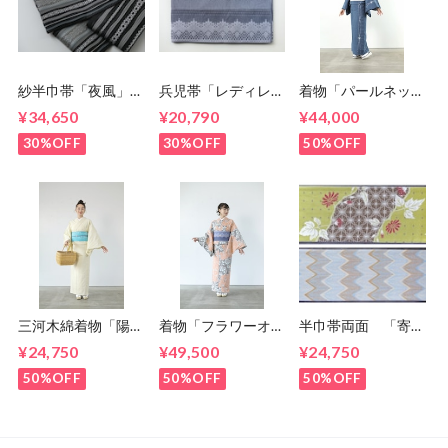
紗半巾帯「夜風」
兵児帯「レディレー
着物「パールネック
5-9kimono2024
ス」 5-
スレス」 5-
¥34,650
¥20,790
¥44,000
9kimono2024
9kimono2024
30%OFF
30%OFF
50%OFF
三河木綿着物「陽
着物「フラワーオン
半巾帯両面 「寄り
光」 5-
シルエット」 5-
添って」「ジグザグ
¥24,750
¥49,500
¥24,750
9kimono2024
9kimono2024
ミルフィーユ」
59kimono
50%OFF
50%OFF
50%OFF