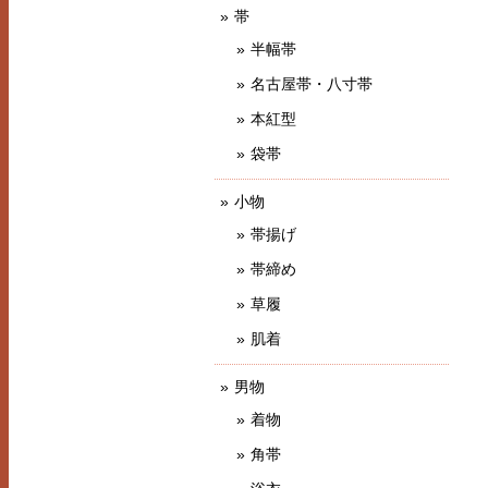
帯
半幅帯
名古屋帯・八寸帯
本紅型
袋帯
小物
帯揚げ
帯締め
草履
肌着
男物
着物
角帯