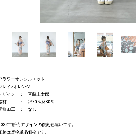
フラワーオンシルエット
グレイ×オレンジ
デザイン ： 斉藤上太郎
素材 ： 綿70％麻30％
楊柳加工 ： なし
2022年販売デザインの復刻色違いです。
価格は反物単品価格です。