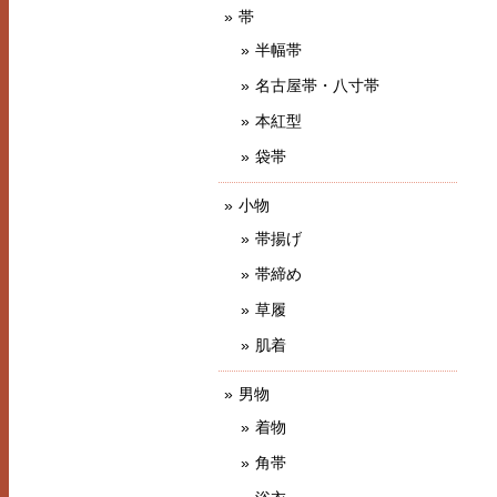
帯
半幅帯
名古屋帯・八寸帯
本紅型
袋帯
小物
帯揚げ
帯締め
草履
肌着
男物
着物
角帯