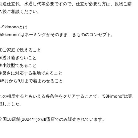
別途仕立代、水通し代等必要ですので、仕立が必要な方は、反物ご購
入後ご相談ください。
5-9kimonoとは
“59kimono”はネーミングがそのまま、きもののコンセプト。
①ご家庭で洗えること
②透け過ぎないこと
③小紋型であること
④暑さに対応する生地であること
⑤5月から9月まで着まわせること
この相反するともいえる各条件をクリアすることで、“59kimono”は完
成しました。
全国18店舗(2024年)の加盟店でのみ販売されています。