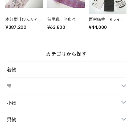
本紅型【びんがた工
首里織 半巾帯
西村織物 Rライ
房くんや】宜保 聡
ン 小袋帯 パンダ
¥387,200
¥63,800
¥44,000
作 龍瑞雲宝珠
カテゴリから探す
着物
帯
小物
男物