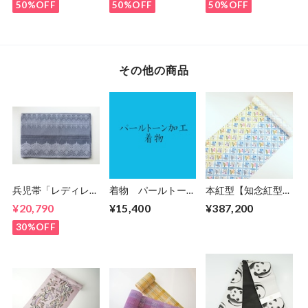
59kimono
50%OFF
50%OFF
50%OFF
その他の商品
兵児帯「レディレー
着物 パールトーン
本紅型【知念紅型研
ス」 5-
加工
究所】知念冬馬作
¥20,790
¥15,400
¥387,200
9kimono2024
七宝に花柄
30%OFF