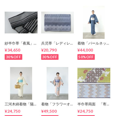
紗半巾帯「夜風」
兵児帯「レディレー
着物「パールネック
5-9kimono2024
ス」 5-
スレス」 5-
¥34,650
¥20,790
¥44,000
9kimono2024
9kimono2024
30%OFF
30%OFF
50%OFF
三河木綿着物「陽
着物「フラワーオン
半巾帯両面 「寄り
光」 5-
シルエット」 5-
添って」「ジグザグ
¥24,750
¥49,500
¥24,750
9kimono2024
9kimono2024
ミルフィーユ」