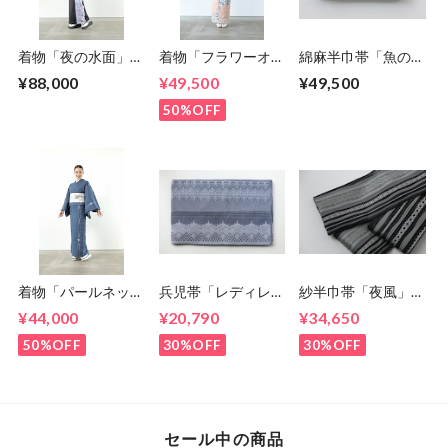
着物「夜の水面」
着物「フラワーオン
綿麻半巾帯「魚のト
5-9kimono2024
シルエット」 5-
ルネード」 5-
¥88,000
¥49,500
¥49,500
9kimono2024
9kimono2024
50%OFF
着物「パールネック
兵児帯「レディレー
紗半巾帯「夜風」
スレス」 5-
ス」 5-
5-9kimono2024
¥44,000
¥20,790
¥34,650
9kimono2024
9kimono2024
50%OFF
30%OFF
30%OFF
セール中の商品