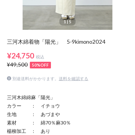
1
| 5
三河木綿着物「陽光」 5-9kimono2024
¥24,750
税込
¥49,500
50%OFF
別途送料がかかります。
送料を確認する
三河木綿綿麻「陽光」
カラー ： イチョウ
生地 ： あづまや
素材 ： 綿70％麻30％
楊柳加工 ： あり