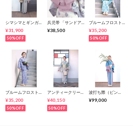
シマシマとギンガ
兵児帯 「サンドア
ブルームフロスト
ム 5-9kimono
ート」 サクラ
（グリーン） 5-
¥31,900
¥38,500
¥35,200
2023
5-9kimono 2023
9kimono 2023
50%OFF
50%OFF
ブルームフロスト
アンティークリース
波打ち際（ピン
（パープル）
（ライトブルー）
ク） 5-9kimono
¥35,200
¥40,150
¥99,000
5-9kimono 2023
5-9kimono 2023
2023
50%OFF
50%OFF