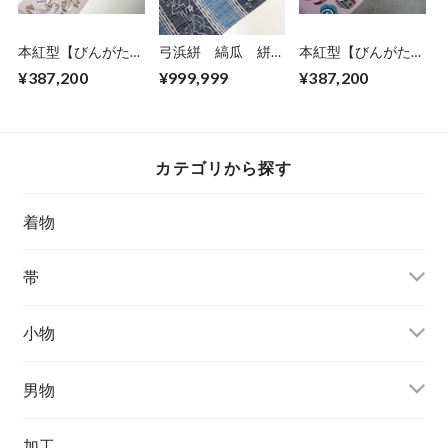
本紅型【びんがた工
弓浜絣 縞瓜 絣音
本紅型【びんがた工
房くんや】宜保 聡
工房(かすりを工
房くんや】宜保 聡
¥387,200
¥999,999
¥387,200
作 龍瑞雲宝珠
房) 【価格につい
作 雲
てはお問合せ下さ
い】
カテゴリから探す
着物
帯
小物
男物
加工