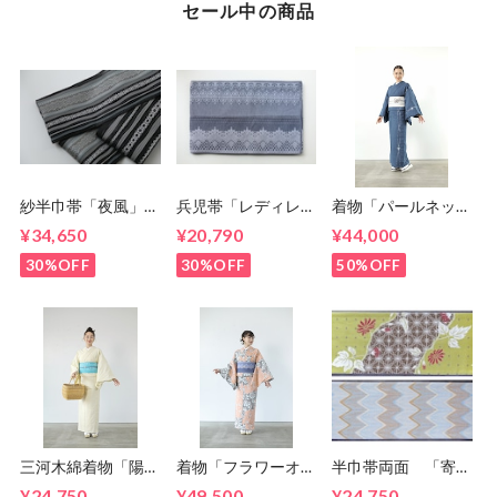
セール中の商品
紗半巾帯「夜風」
兵児帯「レディレー
着物「パールネック
5-9kimono2024
ス」 5-
スレス」 5-
¥34,650
¥20,790
¥44,000
9kimono2024
9kimono2024
30%OFF
30%OFF
50%OFF
三河木綿着物「陽
着物「フラワーオン
半巾帯両面 「寄り
光」 5-
シルエット」 5-
添って」「ジグザグ
¥24,750
¥49,500
¥24,750