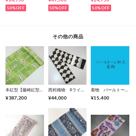
9kimono2024
9kimono2024
ミルフィーユ」
59kimono
50%OFF
50%OFF
50%OFF
その他の商品
本紅型【藤崎紅型工
西村織物 Rライ
着物 パールトーン
房】藤崎 眞作 松
ン 小袋帯 鯉鱗
加工
¥387,200
¥44,000
¥15,400
竹梅